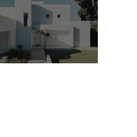
Coordonnées de
l'entreprise
Contact
Commercial :
06 19 13 27 66
cs-sebati@outlook.com